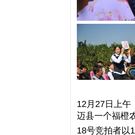
12月27日上
迈县一个福橙农
18号竞拍者以