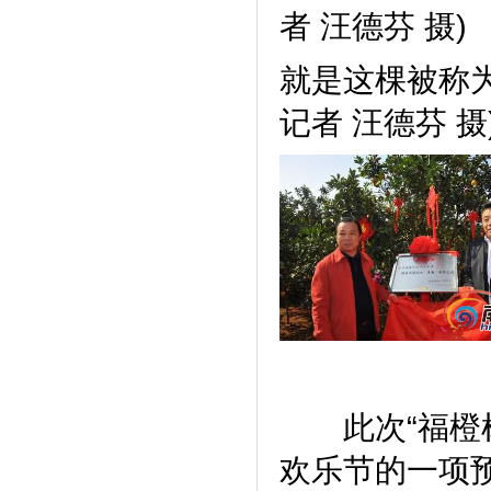
者 汪德芬 摄)
就是这棵被称为
记者 汪德芬 摄
此次“福橙树
欢乐节的一项