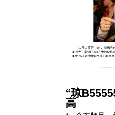
“琼B55
高