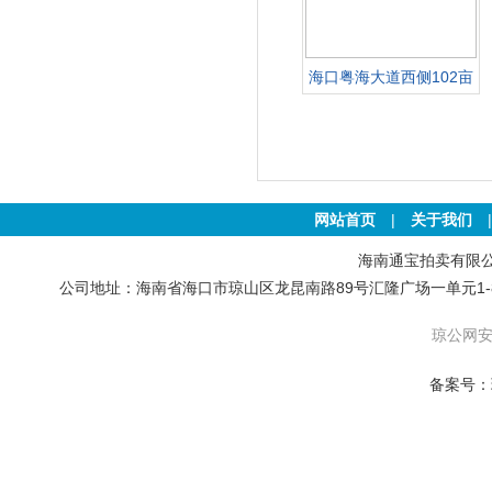
海口粤海大道西侧102亩
土地
网站首页
|
关于我们
海南通宝拍卖有限公司 版权
公司地址：海南省海口市琼山区龙昆南路89号汇隆广场一单元1-801号房 联
琼公网安备
备案号：琼