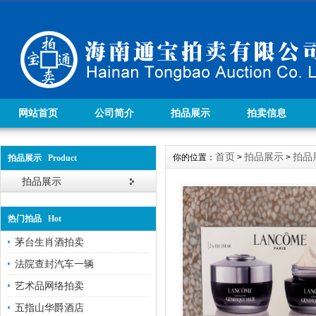
网站首页
公司简介
拍品展示
拍卖信息
首页
拍品展示
拍品
你的位置：
>
>
拍品展示 Product
拍品展示
热门拍品 Hot
茅台生肖酒拍卖
法院查封汽车一辆
艺术品网络拍卖
五指山华爵酒店