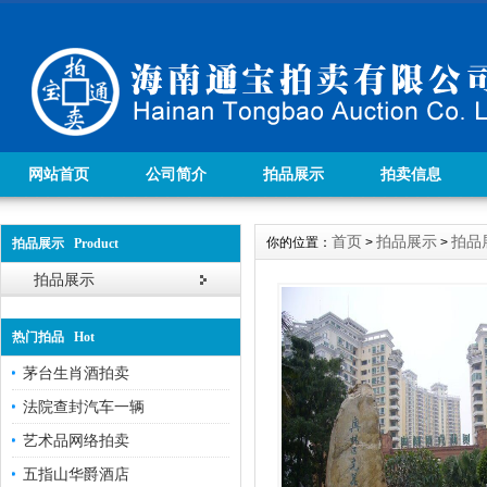
网站首页
公司简介
拍品展示
拍卖信息
首页
拍品展示
拍品
你的位置：
>
>
拍品展示 Product
拍品展示
热门拍品 Hot
茅台生肖酒拍卖
法院查封汽车一辆
艺术品网络拍卖
五指山华爵酒店