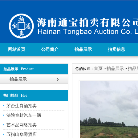
网站首页
公司简介
拍品展示
拍卖信息
首页
拍品展示
拍品
你的位置：
>
>
拍品展示 Product
拍品展示
热门拍品 Hot
茅台生肖酒拍卖
法院查封汽车一辆
艺术品网络拍卖
五指山华爵酒店