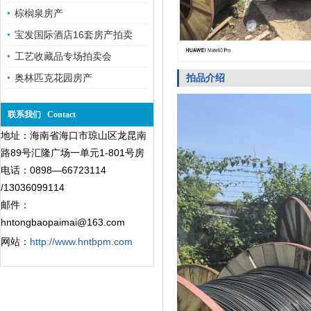
棕榈泉房产
宝发国际酒店16套房产拍卖
工艺收藏品专场拍卖会
奥林匹克花园房产
拍品介绍
联系我们 Contact
地址：海南省海口市琼山区龙昆南
路89号汇隆广场一单元1-801号房
电话：0898—66723114
/13036099114
邮件：
hntongbaopaimai@163.com
网站：
http://www.hntbpm.com