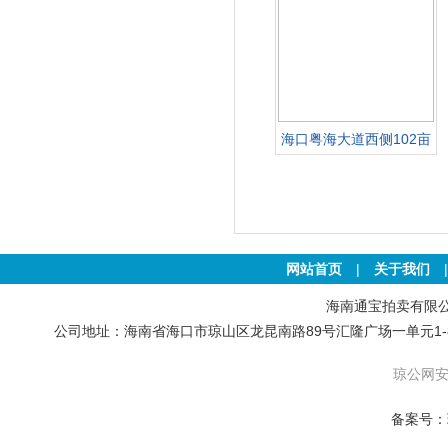
海口粤海大道西侧102亩
土地
网站首页
|
关于我们
海南通宝拍卖有限公司 版权
公司地址：海南省海口市琼山区龙昆南路89号汇隆广场一单元1-801号房 联
琼公网安备
备案号：琼