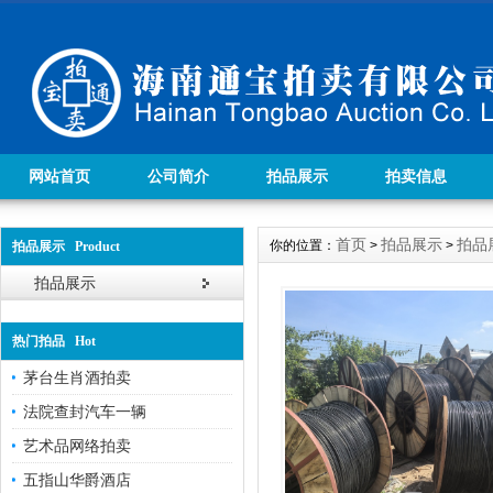
网站首页
公司简介
拍品展示
拍卖信息
首页
拍品展示
拍品
你的位置：
>
>
拍品展示 Product
拍品展示
热门拍品 Hot
茅台生肖酒拍卖
法院查封汽车一辆
艺术品网络拍卖
五指山华爵酒店