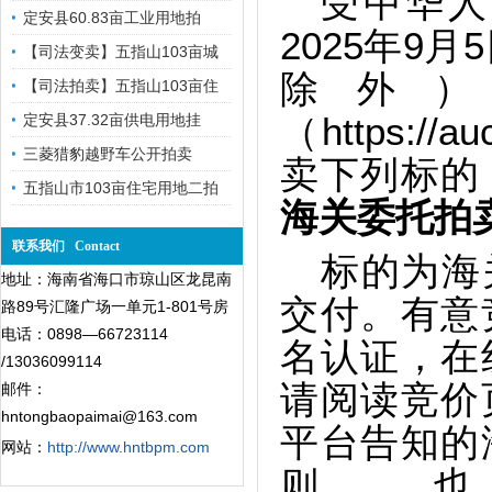
受中华人
定安县60.83亩工业用地拍
202
5年9月
【司法变卖】五指山103亩城
除外
【司法拍卖】五指山103亩住
定安县37.32亩供电用地挂
（https://a
三菱猎豹越野车公开拍卖
卖下列标的
五指山市103亩住宅用地二拍
海关委托拍
联系我们 Contact
标的为海
地址：海南省海口市琼山区龙昆南
交付。有意
路89号汇隆广场一单元1-801号房
电话：0898—66723114
名认证，在
/13036099114
请阅读竞价
邮件：
hntongbaopaimai@163.com
平台告知的
网站：
http://www.hntbpm.com
则，