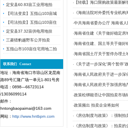
【转载】海口限购政策最新解答60
·
定安县60.83亩工业用地拍
《海南法院对外委托专业机构
·
【司法变卖】五指山103亩城
【司法拍卖】五指山103亩住
中共海南省委办公厅 海南省人
·
定安县37.32亩供电用地挂
海南省住建《关于做好稳定房地产
·
三菱猎豹越野车公开拍卖
海南省住建、国土等关于做好稳定
·
五指山市103亩住宅用地二拍
海南省国土厅关于暂停办理土地
·
《关于进一步深化“两个暂停”
联系我们 Contact
·
地址：海南省海口市琼山区龙昆南
海南省人民政府关于进一步深化
·
路89号汇隆广场一单元1-801号房
海南省人民政府关于加强房地产市
·
电话：0898—66723114
/13036099114
政策松绑能否让中国拍卖市场
·
邮件：
政策频出 拍卖企业将如何
·
hntongbaopaimai@163.com
《房估制度与政策》：强制拍
·
网站：
http://www.hntbpm.com
《房估制度与政策》：拍卖的
·