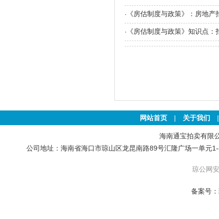
《房估制度与政策》：房地产
·
《房估制度与政策》知识点：
·
网站首页
|
关于我们
海南通宝拍卖有限公司 版权
公司地址：海南省海口市琼山区龙昆南路89号汇隆广场一单元1-801号房 联
琼公网安备
备案号：琼